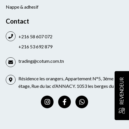
Nappe & adhesif
Contact
+216 58 607 072
+216 53 692 879
trading@cotum.com.tn
Résidence les orangers, Appartement N°5, 3éme
REVENDEUR
étage, Rue du lac d’ANNACY. 1053 les berges du lac
I
F
W
n
a
h
s
c
a
t
e
t
a
b
s