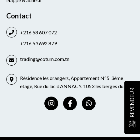
Nappe & adhesif
Contact
+216 58 607 072
+216 53 692 879
trading@cotum.com.tn
Résidence les orangers, Appartement N°5, 3éme
étage, Rue du lac d’ANNACY. 1053 les berges du lac
REVENDEUR
I
F
W
n
a
h
s
c
a
t
e
t
a
b
s
g
o
a