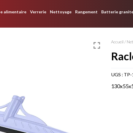
e alimentaire
Verrerie
Nettoyage
Rangement
Batterie granit
Accueil
/
Ne
rac
UGS :
TP-
130x55x