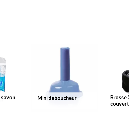
brosse à récurer pour
mini deboucheur
couvert