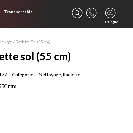
e
Transportable
Catalogue
ttoyage
/ Raclette Sol (55 cm)
lette sol (55 cm)
177
Catégories :
Nettoyage
,
Raclette
550 mm