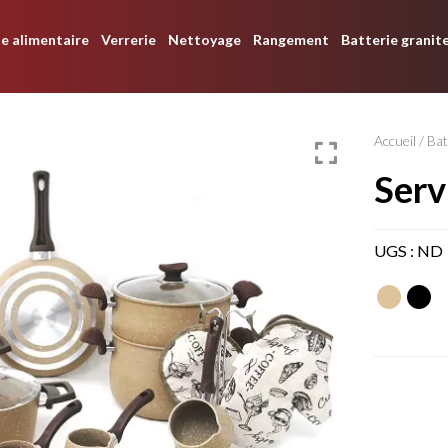
e alimentaire
Verrerie
Nettoyage
Rangement
Batterie granit
Accueil
/
Bat
ser
UGS :
ND