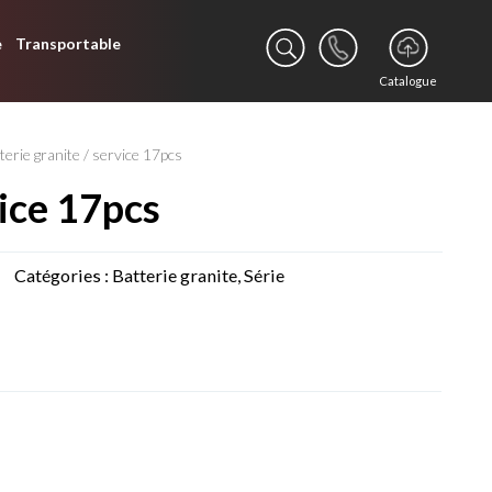
e
Transportable
Catalogue
terie granite
/ service 17pcs
vice 17pcs
Catégories :
Batterie granite
,
Série