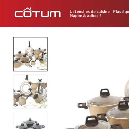
Ustensiles de cuisine
Plastiqu
Nappe & adhesif