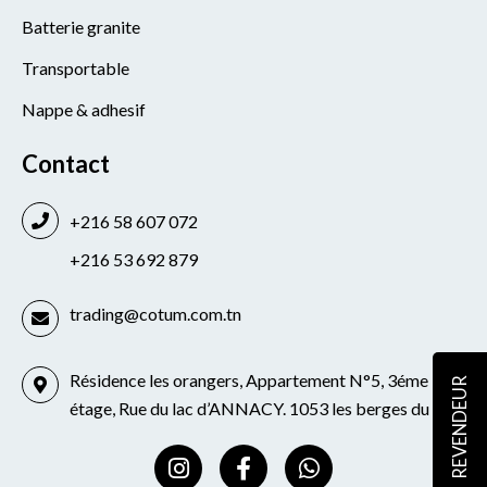
Batterie granite
Transportable
Nappe & adhesif
Contact
+216 58 607 072
+216 53 692 879
trading@cotum.com.tn
Résidence les orangers, Appartement N°5, 3éme
REVENDEUR
étage, Rue du lac d’ANNACY. 1053 les berges du lac
I
F
W
n
a
h