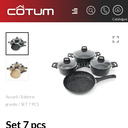
Catalogue
Accueil
/
Batterie
granite
/ SET 7 PCS
set 7 pcs