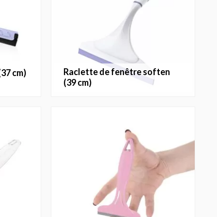
raclette de fenêtre soften
 (37 cm)
(39 cm)