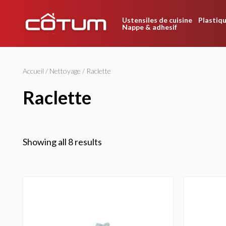
Ustensiles de cuisine
Plastiqu
Nappe & adhesif
Accueil
/
Nettoyage
/ Raclette
raclette
Showing all 8 results