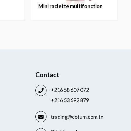
mini raclette multifonction
Contact
+216 58 607 072
+216 53 692 879
trading@cotum.com.tn