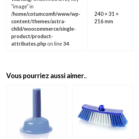
"image" in
/home/cotumcomfi/www/wp-
240 × 31 ×
content/themes/astra-
216 mm
child/woocommerce/single-
product/product-
attributes.php
on line
34
vous pourriez aussi aimer..