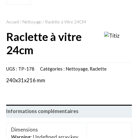
Accueil
/
Nettoyage
/ Raclette à Vitre 24CM
raclette à vitre
24cm
UGS :
TP-178
Catégories :
Nettoyage
,
Raclette
240x31x216 mm
Informations complémentaires
Dimensions
Warning
: Undefined array key