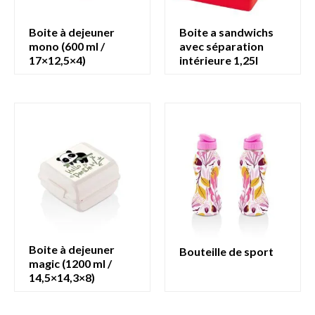
boite à dejeuner
boite a sandwichs
mono (600 ml /
avec séparation
17×12,5×4)
intérieure 1,25l
boite à dejeuner
bouteille de sport
magic (1200 ml /
14,5×14,3×8)