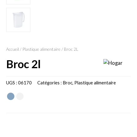
Accueil
/
Plastique alimentaire
/ Broc 2L
broc 2l
UGS :
06170
Catégories :
Broc
,
Plastique alimentaire