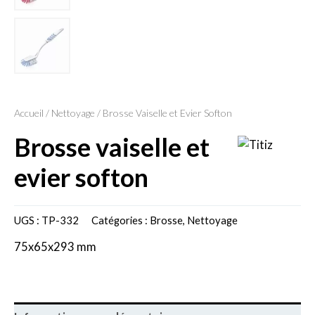
Accueil
/
Nettoyage
/ Brosse Vaiselle et Evier Softon
brosse vaiselle et
evier softon
UGS :
TP-332
Catégories :
Brosse
,
Nettoyage
75x65x293 mm