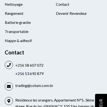
Nettoyage
Contact
Rangement
Devenir Revendeur
Batterie granite
Transportable
Nappe & adhesif
Contact
+216 58 607 072
+216 53 692 879
trading@cotum.com.tn
Résidence les orangers, Appartement N°5, 3éme
étage, Rue du lac d’ANNACY. 1053 les berges du lac