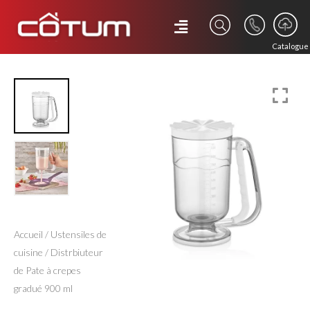
Catalogue
Accueil
/
Ustensiles de
cuisine
/ Distrbiuteur
de Pate à crepes
gradué 900 ml