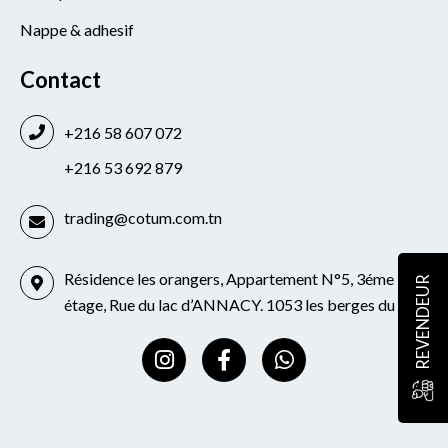
Nappe & adhesif
Contact
+216 58 607 072
+216 53 692 879
trading@cotum.com.tn
Résidence les orangers, Appartement N°5, 3éme
REVENDEUR
étage, Rue du lac d’ANNACY. 1053 les berges du lac
I
F
W
n
a
h
s
c
a
t
e
t
a
b
s