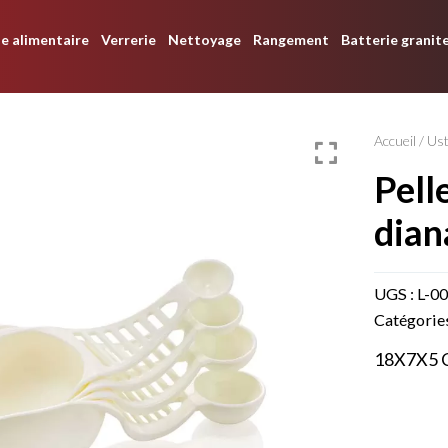
e alimentaire
Verrerie
Nettoyage
Rangement
Batterie granit
Accueil
/
Ust
pelles à mesurer
dian
UGS :
L-0
Catégorie
18X7X5