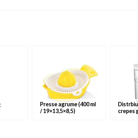
presse agrume (400 ml
distrbiuteur de pate à
t
/ 19×13,5×8,5)
crepes 