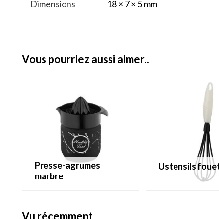
Dimensions
18 × 7 × 5 mm
vous pourriez aussi aimer..
presse-agrumes
ustensils foue
marbre
vu récemment