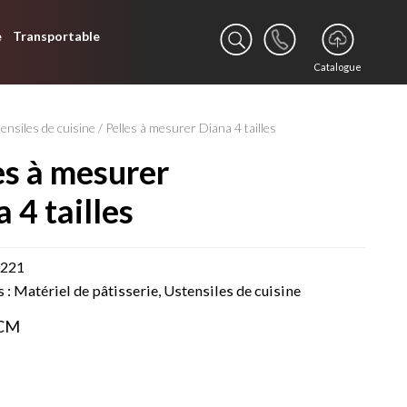
e
Transportable
Catalogue
ensiles de cuisine
/ Pelles à mesurer Diana 4 tailles
a 4 tailles
0221
s :
Matériel de pâtisserie
,
Ustensiles de cuisine
 CM