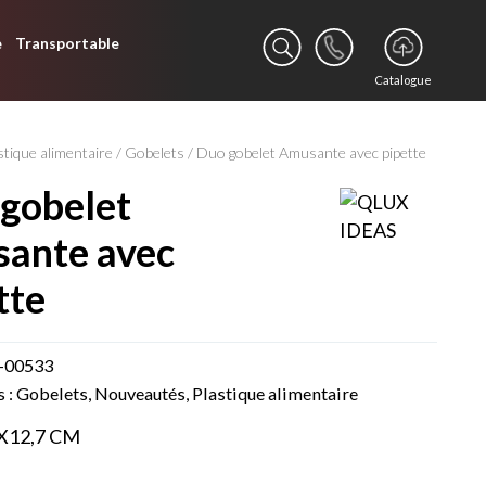
e
Transportable
Catalogue
stique alimentaire
/
Gobelets
/ Duo gobelet Amusante avec pipette
ante avec
tte
-00533
s :
Gobelets
,
Nouveautés
,
Plastique alimentaire
5X12,7 CM