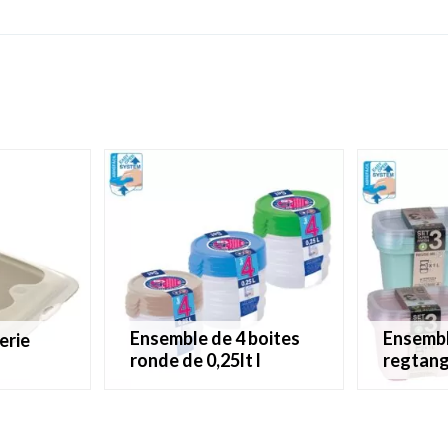
ensemble de 4 boites
ensemble de 3 boîtes
terie
ronde de 0,25lt l
regtang