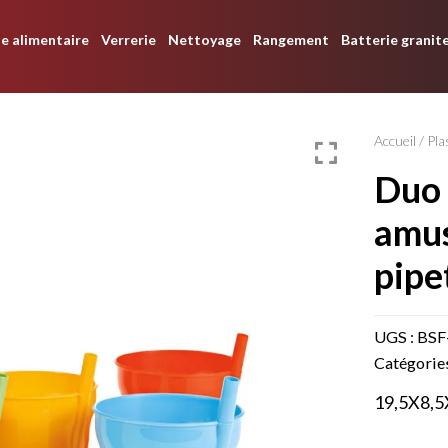
e alimentaire
Verrerie
Nettoyage
Rangement
Batterie granit
Accueil
/
Pla
duo gobelet
amus
pipe
UGS :
BSF
Catégorie
19,5X8,