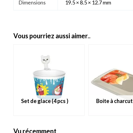
Dimensions
19.5 × 8.5 × 12.7 mm
vous pourriez aussi aimer..
set de glace (4 pcs )
boite à charcu
vu récemment