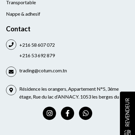
Transportable
Nappe & adhesif
Contact
+216 58 607 072
+216 53 692 879
trading@cotum.com.tn
Résidence les orangers, Appartement N°5, 3éme
étage, Rue du lac d’ANNACY. 1053 les berges du lac
REVENDEUR
I
F
W
n
a
h
s
c
a
t
e
t