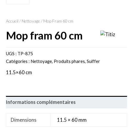
Accueil
/
Nettoyage
/ Mop Fram 60 cm
mop fram 60 cm
UGS :
TP-875
Catégories :
Nettoyage
,
Produits phares
,
Suiffer
11.5×60 cm
Informations complémentaires
Dimensions
11.5 × 60 mm