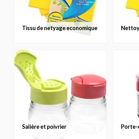
tissu de netyage economique
netto
salière et poivrier
porte-