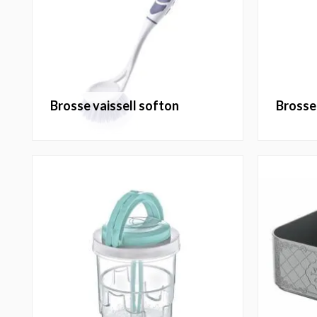
brosse vaissell softon
bross