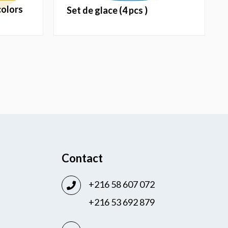
set de glace (4 pcs )
Contact
+216 58 607 072
+216 53 692 879