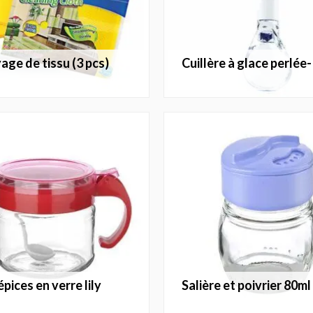
yage de tissu (3 pcs)
cuillère à glace perlée- 
épices en verre lily
salière et poivrier 80ml