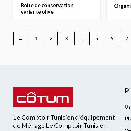
boite de conservation
organ
variante olive
←
1
2
3
…
5
6
7
Pl
Us
Le Comptoir Tunisien d’équipement
Pl
de Ménage Le Comptoir Tunisien
Ve