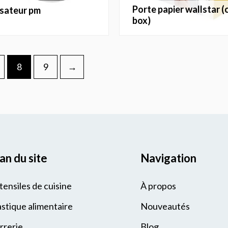
porte papier wallstar (colors
isateur pm
box)
8
9
→
an du site
Navigation
tensiles de cuisine
À propos
astique alimentaire
Nouveautés
rrerie
Blog