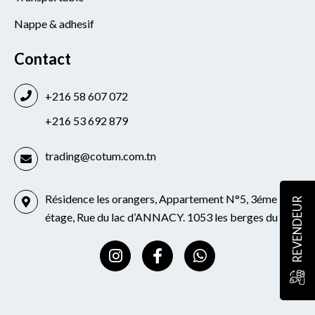
Nappe & adhesif
Contact
+216 58 607 072
+216 53 692 879
trading@cotum.com.tn
Résidence les orangers, Appartement N°5, 3éme
REVENDEUR
étage, Rue du lac d’ANNACY. 1053 les berges du lac
I
F
W
n
a
h
s
c
a
t
e
t
a
b
s