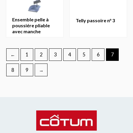
ensemble pelle à
telly passoire n° 3
poussiére pliable
avec manche
←
1
2
3
4
5
6
7
8
9
→