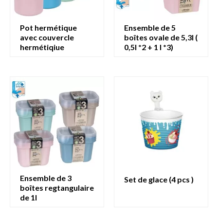
pot hermétique
ensemble de 5
avec couvercle
boîtes ovale de 5,3l (
hermétiqiue
0,5l *2 + 1 l *3)
ensemble de 3
set de glace (4 pcs )
boîtes regtangulaire
de 1l