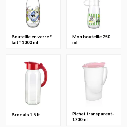
bouteille en verre °
moo bouteille 250
lait ° 1000 ml
ml
pichet transparent-
broc ala 1.5 lt
1700ml