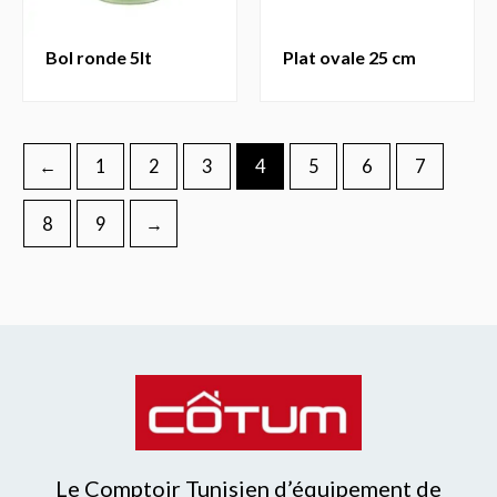
bol ronde 5lt
plat ovale 25 cm
←
1
2
3
4
5
6
7
8
9
→
Le Comptoir Tunisien d’équipement de