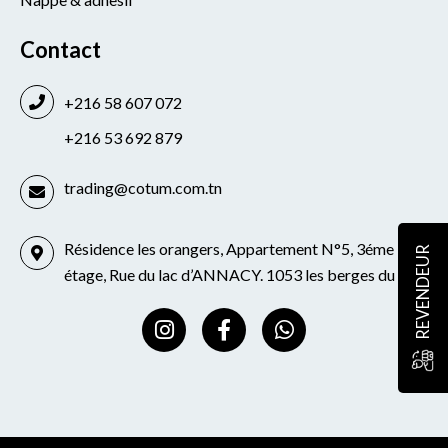
Contact
+216 58 607 072
+216 53 692 879
trading@cotum.com.tn
Résidence les orangers, Appartement N°5, 3éme
REVENDEUR
étage, Rue du lac d’ANNACY. 1053 les berges du lac
I
F
W
n
a
h
s
c
a
t
e
t
a
b
s
g
o
a