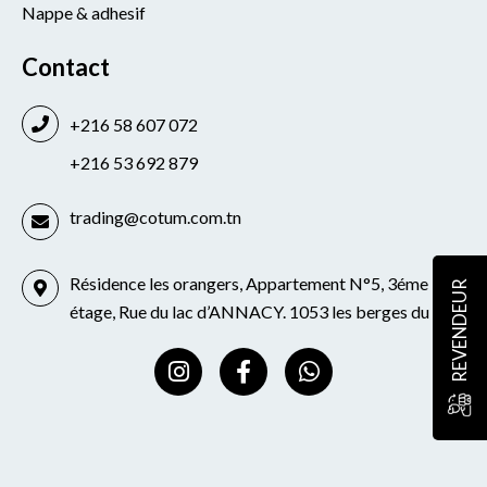
Nappe & adhesif
Contact
+216 58 607 072
+216 53 692 879
trading@cotum.com.tn
Résidence les orangers, Appartement N°5, 3éme
REVENDEUR
étage, Rue du lac d’ANNACY. 1053 les berges du lac
I
F
W
n
a
h
s
c
a
t
e
t
a
b
s
g
o
a