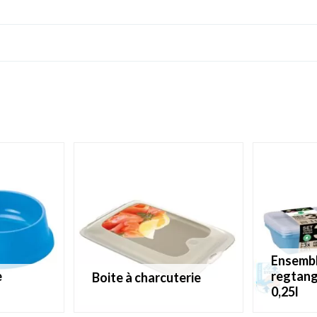
ensemble de 3 boîtes
regtang
boite à charcuterie
0,25l