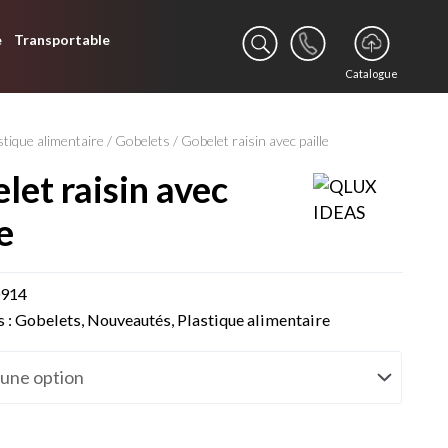
e
Transportable
Catalogue
stique alimentaire
/
Gobelets
/ Gobelet raisin avec paille
e
0914
s :
Gobelets
,
Nouveautés
,
Plastique alimentaire