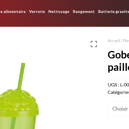
e alimentaire
Verrerie
Nettoyage
Rangement
Batterie granit
Accueil
/
Pla
gobelet raisin avec
paill
UGS :
L-0
Catégorie