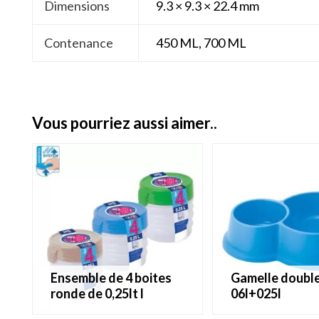
Dimensions
9.3 × 9.3 × 22.4 mm
Contenance
450 ML, 700 ML
vous pourriez aussi aimer..
ensemble de 4 boites
gamelle double
ronde de 0,25lt l
06l+025l